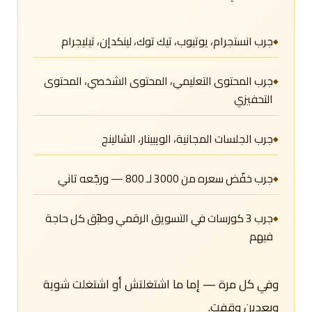
جرب انستجرام، يوتيوب، تيك توك، لينكدإن، تيليجرام
جرب المحتوى التعليمي، المحتوى الشخصي، المحتوى
التحفيزي
جرب الجلسات المجانية، الويبينار، الشالينج
جرب خفّض سعره من 3000 لـ 800 — ورجّعه تاني
جرب 3 كورسات في التسويق الرقمي وطبّق كل حاجة
فيهم
وفي كل مرة — إما ما اشتغلتش أو اشتغلت شوية
وبعدين وقفت.