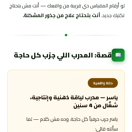
لو أرقام المقياس دي قريبة من واقعك — أنت مش بتحتاج
تكتيك جديد.
أنت بتحتاج علاج من جذور المشكلة.
قصة: المدرب اللي جرّب كل حاجة
حالة واقعية
ياسر — مدرب لياقة ذهنية وإنتاجية،
شغّال من 4 سنين
ياسر جرب حرفياً كل حاجة. وده مش كلام — لما
سألته قالي: