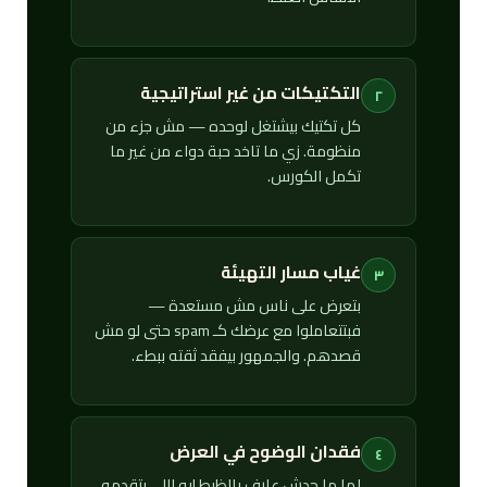
التكتيكات من غير استراتيجية
٢
كل تكتيك بيشتغل لوحده — مش جزء من
منظومة. زي ما تاخد حبة دواء من غير ما
تكمل الكورس.
غياب مسار التهيئة
٣
بتعرض على ناس مش مستعدة —
فبتتعاملوا مع عرضك كـ spam حتى لو مش
قصدهم. والجمهور بيفقد ثقته ببطء.
فقدان الوضوح في العرض
٤
لما ما حدش عارف بالظبط إيه اللي بتقدمه