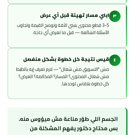
ابني مسار تهيئة قبل أي عرض
٣
3-5 قطع محتوى بتبني الثقة وتوضح القيمة وتجاوب
الأسئلة الشائعة — قبل ما تعرض أي حاجة.
قيس نتيجة كل خطوة بشكل منفصل
٤
مش "التسويق مش شغال" — لازم تعرف إيه بالظبط
مش شغال. المحتوى؟ المسار؟ المكالمة؟ العرض؟
كل خطوة بتتقاس لوحدها.
الجسم اللي طوّر مناعة مش ميؤوس منه.
بس محتاج دكتور يفهم المشكلة من