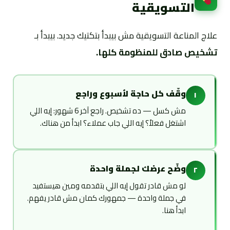
التسويقية
علاج المناعة التسويقية مش بيبدأ بتكتيك جديد. بيبدأ بـ
تشخيص صادق للمنظومة كلها.
وقّف كل حاجة لأسبوع وراجع
١
مش كسل — ده تشخيص. راجع آخر 6 شهور: إيه اللي
اشتغل فعلاً؟ إيه اللي جاب عملاء؟ ابدأ من هناك.
وضّح عرضك لجملة واحدة
٢
لو مش قادر تقول إيه اللي بتقدمه ومين هيستفيد
في جملة واحدة — جمهورك كمان مش قادر يفهم.
ابدأ هنا.