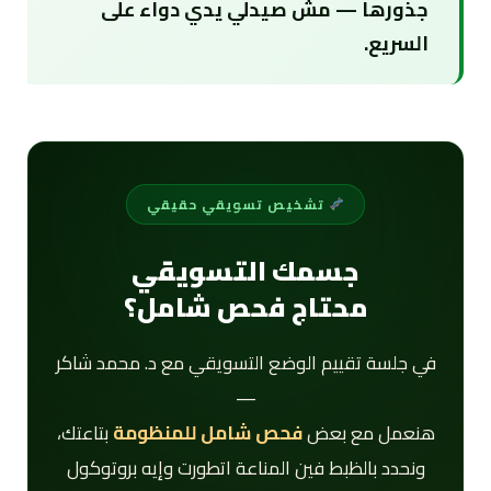
جذورها — مش صيدلي يدي دواء على
السريع.
تشخيص تسويقي حقيقي
جسمك التسويقي
محتاج فحص شامل؟
في جلسة تقييم الوضع التسويقي مع د. محمد شاكر
—
هنعمل مع بعض
فحص شامل للمنظومة
بتاعتك،
ونحدد بالظبط فين المناعة اتطورت وإيه بروتوكول