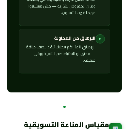
ومين المفروض يشتريه — مش هيشتروا
مهما غيرت الأسلوب.
الإرهاق من المحاولة
٥
الإرهاق المتراكم بيخليك تنفّذ بنصف طاقة
— فحتى لو التكتيك صح، التنفيذ بيبقى
ضعيف.
مقياس المناعة التسويقية