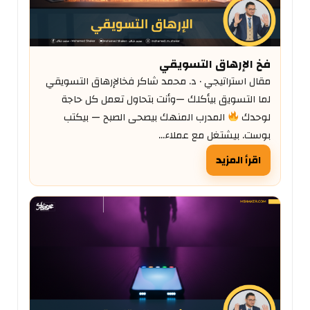
فخ الإرهاق التسويقي
مقال استراتيجي · د. محمد شاكر فخالإرهاق التسويقي
لما التسويق بيأكلك —وأنت بتحاول تعمل كل حاجة
لوحدك
المدرب المنهك بيصحى الصبح — بيكتب
بوست. بيشتغل مع عملاء…
اقرأ المزيد