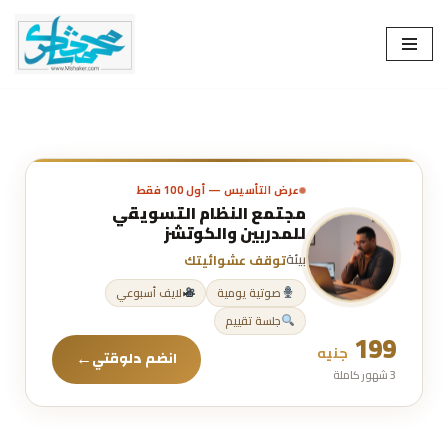
Skip
to
content
عرض التأسيس — أول 100 فقط
مجتمع النظام التسويقي
للمدربين والكوتشز
بيئة
توقف عشوائيتك
صوتية يومية
لايف أسبوعي
جلسة تقييم
199
جنيه
←
انضم دلوقتي
3 شهور كاملة