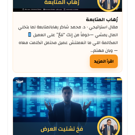
رُهاب المتابعة
مقال استراتيجي · د. محمد شاكر رهابالمتابعة لما بتخلي
المال يمشي —خوفاً من إنك “تلحّ” على العميل
المكالمة اللي ما اتعملتش عميل محتمل اتكلمت معاه
— وبان مهتم…
اقرأ المزيد