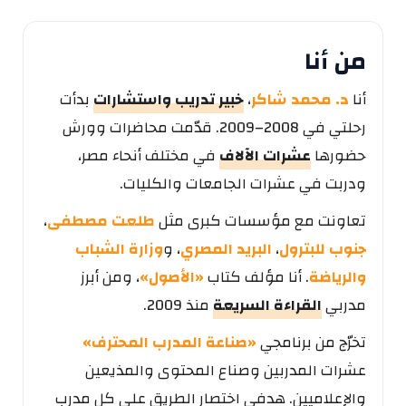
من أنا
أنا
د. محمد شاكر
،
خبير تدريب واستشارات
بدأت
رحلتي في 2008–2009. قدّمت محاضرات وورش
حضورها
عشرات الآلاف
في مختلف أنحاء مصر،
ودربت في عشرات الجامعات والكليات.
تعاونت مع مؤسسات كبرى مثل
طلعت مصطفى
،
جنوب للبترول
،
البريد المصري
، و
وزارة الشباب
والرياضة
. أنا مؤلف كتاب
«الأصول»
، ومن أبرز
مدربي
القراءة السريعة
منذ 2009.
تخرّج من برنامجي
«صناعة المدرب المحترف»
عشرات المدربين وصناع المحتوى والمذيعين
والإعلاميين. هدفي اختصار الطريق على كل مدرب