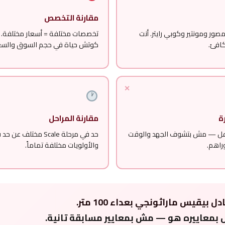
مقارنة التخصص
صور ومونتير وكوبي رايتر. أنت
تخصصات مختلفة = أسعار مختلفة.
افئ.
كوتش حياة في حجم السوق والسع
ة
مقارنة المراحل
اعل — مش بتشوف الجهد والوقت
وراهم.
والأولويات مختلفة تماماً.
بيقيس ماراثونجي بعداء 100 متر.
 بمعاييره هو — مش بمعايير مسابقة تانية.