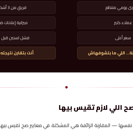
ى يومي منتظم
فريق من 3 أشخاص
عملاء كتير
ميزانية إعلانات 
سعر أعلى
فشل لسنين قبل ال
ة... اللي ما بتشوفهاش
أنت بتقارن نتيجته 
صح اللي لازم تقيس بيها
فسها — المقارنة الزائفة هي المشكلة. في معايير صح تقيس بيها