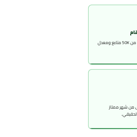
ام
500 متابع ومعدل تحويل 5% أحسن من 50K متابع ومعدل
 من شهر ممتاز
لحقيقي.