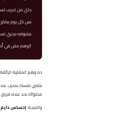
جاي من تدريب لسن
بس كل يوم بيقارن 
بيشوفه بيجري لسا
الوهم مش في أدا
ده وهم المقارنة الزائف
محتواك بحد عنده فريق 
والنتيجة:
إحساس دايم ب