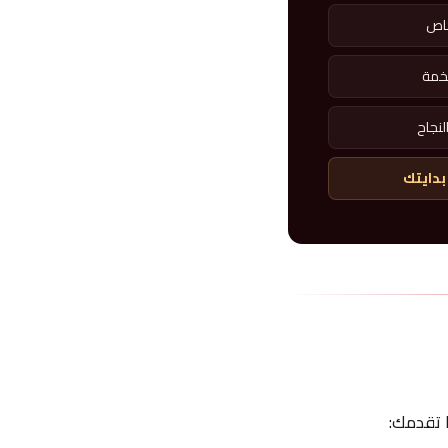
ضخمة
نجاح
بدايتك
 تقدمك: