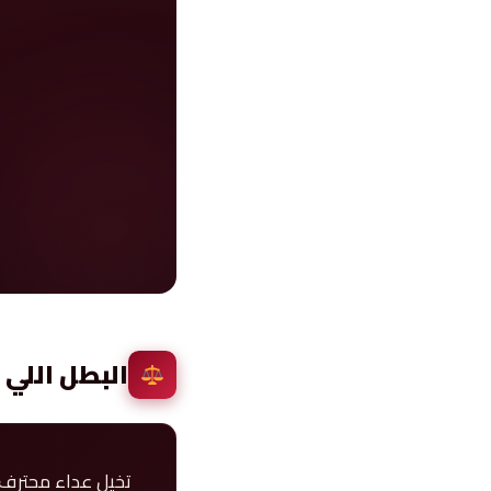
البطل اللي 
تخيل عداء محترف متخ