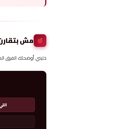
مش بتقارن 
خليني أوضحلك الفرق ال
اللي