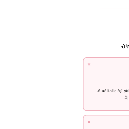
زان.
رائية والمنافسة.
رة.