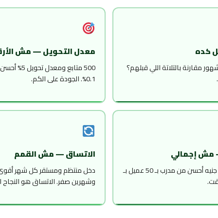
ل كده
معدل التحويل — مش الأرق
 اللي عملته في آخر 3 شهور مقارنة بالتلاتة اللي قبلهم؟
0.1%. الجودة على الكم.
 مش إجمالي
الاتساق — مش القمم
مدرب بـ 5 عملاء بـ 5000 جنيه أحسن من مدرب بـ 50 عميل بـ
دخل منتظم ومستقر كل شهر أقوى
وشهرين صفر. الاتساق هو النجاح ا