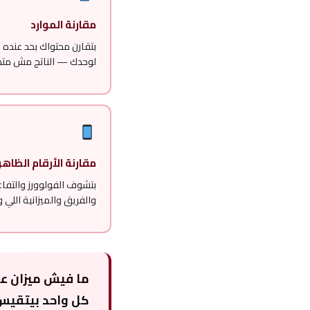
مقارنة الموارد
بتقارن محتواك بحد عنده م
لوحدك — الناتج مش متك
مقارنة الأرقام الظاهر
بتشوف الفولوورز والتف
والفريق والميزانية اللي 
ما فيش ميزان عادل 
كل واحد بيتقيس