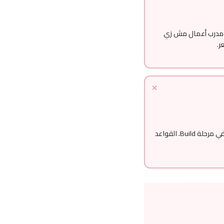
 مدرب أعمال مش زي
ر.
حد في مرحلة Scale مختلف عن حد في مرحلة Build. القواعد