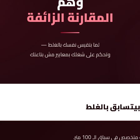
وهم
المقارنة الزائفة
لما بتقيس نفسك بالغلط —
وتحكم على شغلك بمعايير مش بتاعتك
بيتسابق بالغلط
صص في سباق الـ 100 متر.