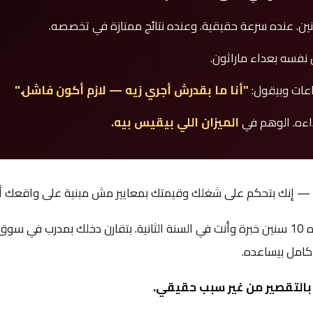
ين. عنده سرعة حقيقية. وعنده نتائج ممتازة في تخصصه.
نفسه بعداء ماراثون.
عات وبيقول:
"أنا ما بقدرش أجري زيه — لازم أكون فاشل."
ءه. الوهم في
الميزان اللي بيقيس بيه.
ة — إنك بتحكم على شغلك وقيمتك بمعايير مش مبنية على واقعك أ
بتقارن نفسك بمدرب عنده 10 سنين خبرة وأنت في السنة الثانية. بتقارن دخلك بمدرب ف
كامل بيساعده.
التقصير من غير سبب حقيقي.