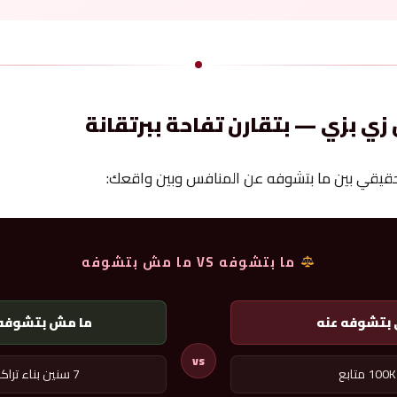
زي بزي — بتقارن تفاحة ببرتقانة
حقيقي بين ما بتشوفه عن المنافس وبين واقعك:
ما بتشوفه VS ما مش بتشوفه
 بتشوفه عنه
ما مش بتشوفه 
vs
100K متابع
7 سنين بناء تراكمي