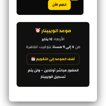
انضم الآن
موعد الويبينار
الأربعاء
١٤ يناير
من
٧ إلى ٩ مساءً
بتوقيت القاهرة
أضف الموعد إلى التقويم
الحضور مباشر أونلاين – ولن يتم
تسجيل الويبينار