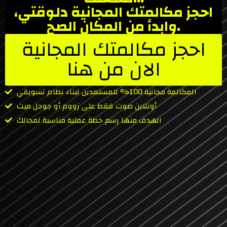
احجز مكالمتك المجانية دلوقتي،
وابدأ من المكان الصح.
احجز مكالمتك المجانية
الان من هنا
المكالمة مجانية 100% للمستعدين لبناء نظام تسويقي
أونلاين صوت فقط على زووم أو جوجل ميت
الهدف منها رسم خطة عملية مناسبة لمجالك